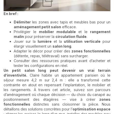
En bref :
Délimiter
les zones avec tapis et meubles bas pour un
aménagement petit salon
efficace.
Privilégier le
mobilier modulable
et le
rangement
malin
pour préserver la
circulation fluide
.
Jouer sur la
lumière
et la
utilisation verticale
pour
élargir visuellement un
salon long
.
Adapter le décor pour créer des
zones fonctionnelles
(détente, repas, télétravail) sans surcharger.
Consulter des ressources pratiques avant d’acheter et
tester les configurations en réel.
Un petit salon long peut devenir un vrai terrain
d’inventivité.
Claire habite un appartement parisien où le
séjour mesure 4,2 m sur 2,4 m : elle a transformé cette
contrainte en atout en repensant l’implantation, le mobilier et
les rangements. À travers cet article, suivez son parcours
d’aménagement où chaque décision — du choix du canapé au
positionnement des étagères — vise à créer
zones
fonctionnelles
distinctes sans cloisonner la pièce. Nous
détaillons des solutions concrètes pour l’
optimisation espace
: aligner les assises le long d’un mur, installer des meubles peu