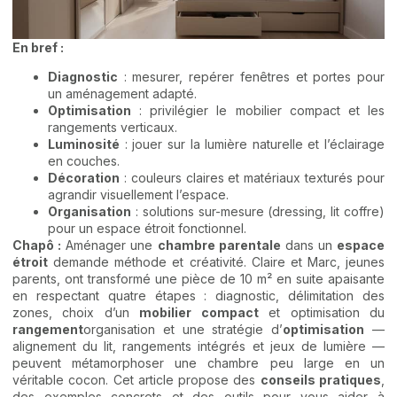
En bref :
Diagnostic
: mesurer, repérer fenêtres et portes pour
un aménagement adapté.
Optimisation
: privilégier le mobilier compact et les
rangements verticaux.
Luminosité
: jouer sur la lumière naturelle et l’éclairage
en couches.
Décoration
: couleurs claires et matériaux texturés pour
agrandir visuellement l’espace.
Organisation
: solutions sur-mesure (dressing, lit coffre)
pour un espace étroit fonctionnel.
Chapô :
Aménager une
chambre parentale
dans un
espace
étroit
demande méthode et créativité. Claire et Marc, jeunes
parents, ont transformé une pièce de 10 m² en suite apaisante
en respectant quatre étapes : diagnostic, délimitation des
zones, choix d’un
mobilier compact
et optimisation du
rangement
organisation et une stratégie d’
optimisation
—
alignement du lit, rangements intégrés et jeux de lumière —
peuvent métamorphoser une chambre peu large en un
véritable cocon. Cet article propose des
conseils pratiques
,
des exemples concrets et des outils pour vous aider à