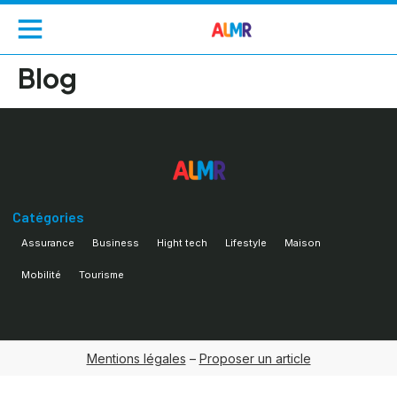
Blog
Catégories
Assurance
Business
Hight tech
Lifestyle
Maison
Mobilité
Tourisme
Mentions légales
–
Proposer un article