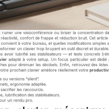
 peut ruiner une visioconférence ou briser la concentratio
e réactivité, confort de frappe et réduction bruit. Cet artic
%) convient à votre bureau, et quelles modifications simple
nsformer un clavier trop bruyant en outil discret et durab
ès avoir lubrifié ses stabilisateurs — et tests concrets (r
vier
adapté à votre setup. Un focus particulier est dédié
es pour diminuer les décibels. Enfin, retrouvez des listes
tre prochain clavier améliore réellement votre
productivi
s ou versions “silent”.
nets, ergonomie adaptée.
crifier les raccourcis.
 lubrification des stabilisateurs.
pour un rendu pro.