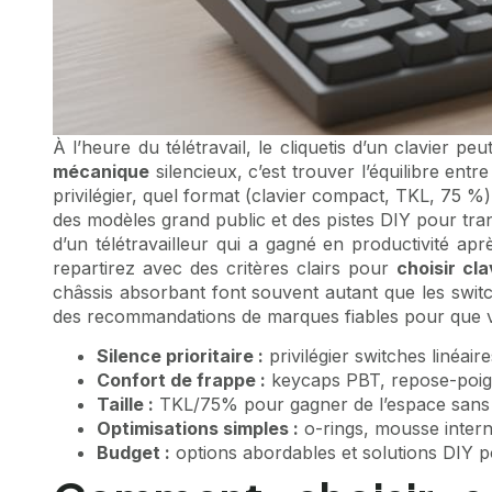
À l’heure du télétravail, le cliquetis d’un clavier
mécanique
silencieux, c’est trouver l’équilibre entr
privilégier, quel format (clavier compact, TKL, 75 
des modèles grand public et des pistes DIY pour tra
d’un télétravailleur qui a gagné en productivité apr
repartirez avec des critères clairs pour
choisir cla
châssis absorbant font souvent autant que les switch
des recommandations de marques fiables pour que vo
Silence prioritaire :
privilégier switches linéaire
Confort de frappe :
keycaps PBT, repose-poig
Taille :
TKL/75% pour gagner de l’espace sans sa
Optimisations simples :
o-rings, mousse interne,
Budget :
options abordables et solutions DIY 