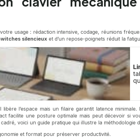
n clavier mécanique 
otre usage : rédaction intensive, codage, réunions fréquent
switches silencieux
et d’un repose-poignets réduit la fatig
Li
ta
qu
l libère l’espace mais un filaire garantit latence minimale.
 facilite une posture optimale mais peut décevoir si vou
n cadré, voici un
guide pratique
qui illustre la méthodologie 
rgonomie et format pour préserver productivité.