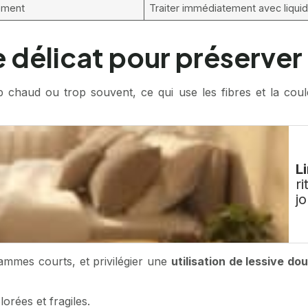
tement
Traiter immédiatement avec liqui
délicat pour préserver l
chaud ou trop souvent, ce qui use les fibres et la cou
Li
r
j
rammes courts, et privilégier une
utilisation de lessive do
orées et fragiles.