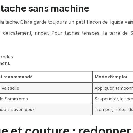
e tache sans machine
a tache. Clara garde toujours un petit flacon de liquide vais
r délicatement, rincer. Pour taches tenaces, la terre de
ondes.
ment.
it recommandé
Mode d’emploi
 vaisselle
Appliquer, tamponn
 de Sommières
Saupoudrer, laisser
oide + savon doux
Tremper, frotter 
e et couture : redonner