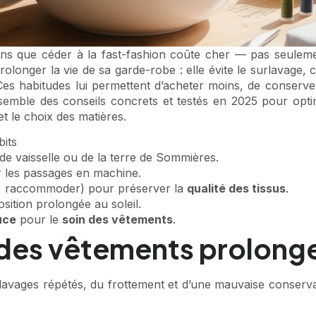
épens que céder à la fast-fashion coûte cher — pas seulem
olonger la vie de sa garde-robe : elle évite le surlavage, 
es habitudes lui permettent d’acheter moins, de conserver
emble des conseils concrets et testés en 2025 pour optim
t le choix des matières.
bits
de vaisselle ou de la terre de Sommières.
r les passages en machine.
, raccommoder) pour préserver la
qualité des tissus
.
osition prolongée au soleil.
uce
pour le
soin des vêtements
.
 des vêtements prolonge
 lavages répétés, du frottement et d’une mauvaise conserva