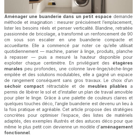
Aménager une buanderie dans un petit espace
demande
méthode et imagination : mesurer précisément l’emplacement,
lister les besoins réels et penser verticalité. Blandine, retraitée
passionnée de bricolage, a transformé un renfoncement de 90
cm sous son escalier en une buanderie compacte et
accueillante. Elle a commencé par noter ce qu’elle utilisait
quotidiennement — machine, panier à linge, produits, planche
à repasser — puis a mesuré la hauteur disponible pour
exploiter chaque centimètre. En privilégiant des
étagères
murales
peu profondes, une colonne lave-linge/sèche-linge
empilée et des solutions modulables, elle a gagné un espace
de rangement conséquent sans gros travaux. Le choix d’un
séchoir compact
rétractable et de
meubles pliables
a
permis de libérer le sol et d’installer un plan de travail amovible
pour plier le linge. Grâce à une palette de couleurs claires et
quelques touches déco, l’angle buanderie est devenu un lieu à
la fois pratique et agréable. Cet article propose des stratégies
concrètes pour optimiser l’espace, des listes de matériels
adaptés, des exemples illustrés et des astuces déco pour que
même le plus petit coin devienne un modèle d’
aménagement
fonctionnel
.