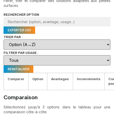
Filtrer, trier et comparer des solutions adaptées aux petites
surfaces.
RECHERCHER OPTION
EXPORTER CSV
TRIER PAR :
FILTRER PAR USAGE :
RÉINITIALISER
Comparer
Option
Avantages
Inconvénients
Co
po
Comparaison
Sélectionnez jusqu’à 3 options dans le tableau pour une
comparaison côte-à-côte.