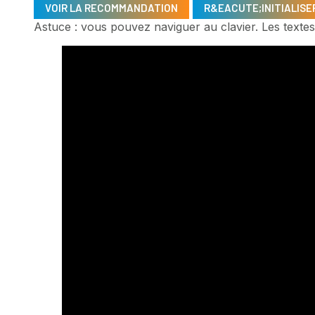
VOIR LA RECOMMANDATION
R&EACUTE;INITIALISE
Astuce : vous pouvez naviguer au clavier. Les textes 