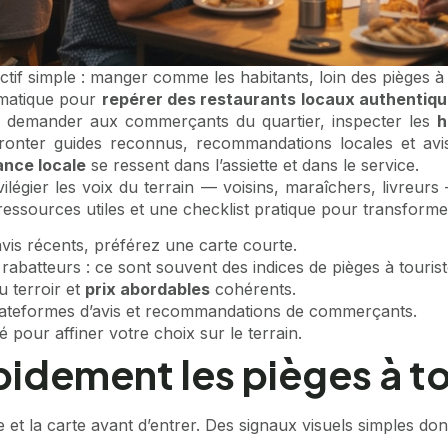
ctif simple : manger comme les habitants, loin des pièges à
gmatique pour
repérer des restaurants locaux authentiq
r demander aux commerçants du quartier, inspecter les
h
ronter guides reconnus, recommandations locales et avi
nce locale
se ressent dans l’assiette et dans le service.
gier les voix du terrain — voisins, maraîchers, livreurs — s
r, ressources utiles et une checklist pratique pour transfo
vis récents, préférez une carte courte.
rabatteurs : ce sont souvent des indices de pièges à tourist
u terroir et
prix abordables
cohérents.
plateformes d’avis et recommandations de commerçants.
ré pour affiner votre choix sur le terrain.
dement les pièges à tour
t la carte avant d’entrer. Des signaux visuels simples don