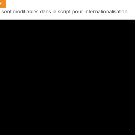
R
sont modifiables dans le script pour internationalisation.