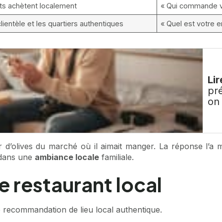
nts achètent localement
« Qui commande vo
clientèle et les quartiers authentiques
« Quel est votre e
Lir
pr
on
eur d’olives du marché où il aimait manger. La réponse l’
dans une
ambiance locale
familiale.
e restaurant local
recommandation de lieu local authentique.