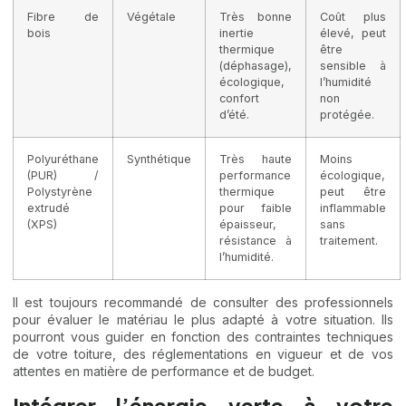
Fibre de
Végétale
Très bonne
Coût plus
bois
inertie
élevé, peut
thermique
être
(déphasage),
sensible à
écologique,
l’humidité
confort
non
d’été.
protégée.
Polyuréthane
Synthétique
Très haute
Moins
(PUR) /
performance
écologique,
Polystyrène
thermique
peut être
extrudé
pour faible
inflammable
(XPS)
épaisseur,
sans
résistance à
traitement.
l’humidité.
Il est toujours recommandé de consulter des professionnels
pour évaluer le matériau le plus adapté à votre situation. Ils
pourront vous guider en fonction des contraintes techniques
de votre toiture, des réglementations en vigueur et de vos
attentes en matière de performance et de budget.
Intégrer l’énergie verte à votre