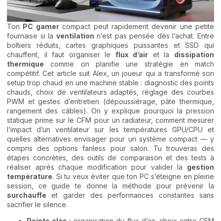
Ton
PC gamer
compact peut rapidement devenir une petite
fournaise si la
ventilation
n’est pas pensée dès l’achat. Entre
boîtiers réduits, cartes graphiques puissantes et SSD qui
chauffent, il faut organiser le
flux d’air
et la
dissipation
thermique
comme on planifie une stratégie en match
compétitif. Cet article suit Alex, un joueur qui a transformé son
setup trop chaud en une machine stable : diagnostic des points
chauds, choix de ventilateurs adaptés, réglage des courbes
PWM et gestes d’entretien (dépoussiérage, pâte thermique,
rangement des câbles). On y explique pourquoi la pression
statique prime sur le CFM pour un radiateur, comment mesurer
l’impact d’un ventilateur sur les températures GPU/CPU et
quelles alternatives envisager pour un système compact — y
compris des options fanless pour salon. Tu trouveras des
étapes concrètes, des outils de comparaison et des tests à
réaliser après chaque modification pour valider la
gestion
température
. Si tu veux éviter que ton PC s’éteigne en pleine
session, ce guide te donne la méthode pour prévenir la
surchauffe
et garder des performances constantes sans
sacrifier le silence.
Points clés :
organisation du flux d’air, choix entre CFM