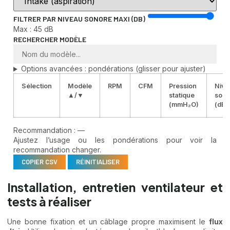
FILTRER PAR NIVEAU SONORE MAXI (DB)
Max :
45
dB
RECHERCHER MODÈLE
Options avancées : pondérations (glisser pour ajuster)
Sélection
Modèle
RPM
CFM
Pression
Nive
▲/▼
statique
sono
(mmH₂O)
(dB)
Recommandation :
—
Ajustez l’usage ou les pondérations pour voir la
recommandation changer.
COPIER CSV
RÉINITIALISER
Installation, entretien ventilateur et
tests à réaliser
Une bonne fixation et un câblage propre maximisent le
flux