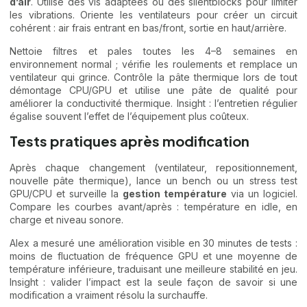
d’air
. Utilise des vis adaptées ou des silentblocks pour limiter
les vibrations. Oriente les ventilateurs pour créer un circuit
cohérent : air frais entrant en bas/front, sortie en haut/arrière.
Nettoie filtres et pales toutes les 4–8 semaines en
environnement normal ; vérifie les roulements et remplace un
ventilateur qui grince. Contrôle la pâte thermique lors de tout
démontage CPU/GPU et utilise une pâte de qualité pour
améliorer la conductivité thermique. Insight : l’entretien régulier
égalise souvent l’effet de l’équipement plus coûteux.
Tests pratiques après modification
Après chaque changement (ventilateur, repositionnement,
nouvelle pâte thermique), lance un bench ou un stress test
GPU/CPU et surveille la
gestion température
via un logiciel.
Compare les courbes avant/après : température en idle, en
charge et niveau sonore.
Alex a mesuré une amélioration visible en 30 minutes de tests :
moins de fluctuation de fréquence GPU et une moyenne de
température inférieure, traduisant une meilleure stabilité en jeu.
Insight : valider l’impact est la seule façon de savoir si une
modification a vraiment résolu la surchauffe.