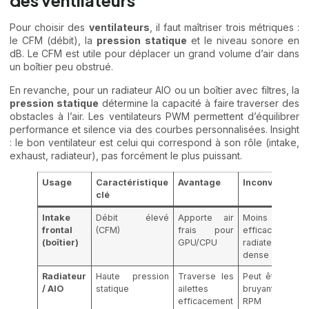
des ventilateurs
Pour choisir des
ventilateurs
, il faut maîtriser trois métriques :
le CFM (débit), la
pression statique
et le niveau sonore en
dB. Le CFM est utile pour déplacer un grand volume d’air dans
un boîtier peu obstrué.
En revanche, pour un radiateur AIO ou un boîtier avec filtres, la
pression statique
détermine la capacité à faire traverser des
obstacles à l’air. Les ventilateurs PWM permettent d’équilibrer
performance et silence via des courbes personnalisées. Insight
: le bon ventilateur est celui qui correspond à son rôle (intake,
exhaust, radiateur), pas forcément le plus puissant.
Usage
Caractéristique
Avantage
Inconvénient
clé
Intake
Débit élevé
Apporte air
Moins
frontal
(CFM)
frais pour
efficace sur
(boîtier)
GPU/CPU
radiateur
dense
Radiateur
Haute pression
Traverse les
Peut être plus
/ AIO
statique
ailettes
bruyant à haut
efficacement
RPM