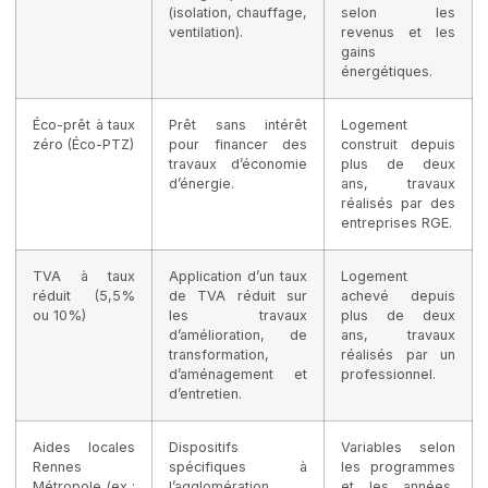
(isolation, chauffage,
selon les
ventilation).
revenus et les
gains
énergétiques.
Éco-prêt à taux
Prêt sans intérêt
Logement
zéro (Éco-PTZ)
pour financer des
construit depuis
travaux d’économie
plus de deux
d’énergie.
ans, travaux
réalisés par des
entreprises RGE.
TVA à taux
Application d’un taux
Logement
réduit (5,5%
de TVA réduit sur
achevé depuis
ou 10%)
les travaux
plus de deux
d’amélioration, de
ans, travaux
transformation,
réalisés par un
d’aménagement et
professionnel.
d’entretien.
Aides locales
Dispositifs
Variables selon
Rennes
spécifiques à
les programmes
Métropole (ex :
l’agglomération
et les années,