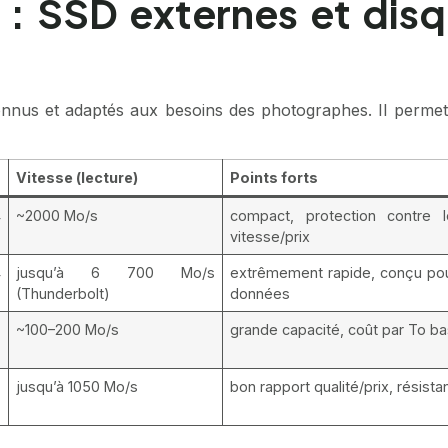
 : SSD externes et dis
connus et adaptés aux besoins des photographes. Il perm
Vitesse (lecture)
Points forts
4
~2000 Mo/s
compact, protection contre l
vitesse/prix
4
jusqu’à 6 700 Mo/s
extrêmement rapide, conçu pour
(Thunderbolt)
données
~100–200 Mo/s
grande capacité, coût par To b
jusqu’à 1050 Mo/s
bon rapport qualité/prix, résista