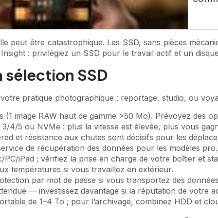
lle peut être catastrophique. Les SSD, sans pièces mécani
sight : privilégiez un SSD pour le travail actif et un disq
la sélection SSD
votre pratique photographique : reportage, studio, ou voyag
s (1 image RAW haut de gamme >50 Mo). Prévoyez des optio
3/4/5 ou NVMe : plus la vitesse est élevée, plus vous gagn
wered et résistance aux chutes sont décisifs pour les déplac
service de récupération des données pour les modèles pro.
/iPad ; vérifiez la prise en charge de votre boîtier et stat
ux températures si vous travaillez en extérieur.
otection par mot de passe si vous transportez des données 
tendue — investissez davantage si la réputation de votre act
D portable de 1–4 To ; pour l’archivage, combinez HDD et cl