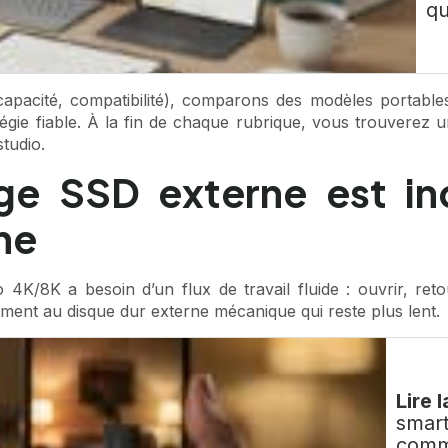
qu
 capacité, compatibilité), comparons des modèles portab
gie fiable. À la fin de chaque rubrique, vous trouverez u
tudio.
ge SSD externe est in
ne
4K/8K a besoin d’un flux de travail fluide : ouvrir, ret
ement au disque dur externe mécanique qui reste plus lent.
Lire l
smart
comm