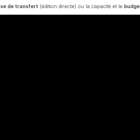
sse de transfert
(édition directe) ou la capacité et le
budge