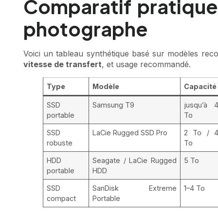
Comparatif pratique
photographe
Voici un tableau synthétique basé sur modèles re
vitesse de transfert
, et usage recommandé.
Type
Modèle
Capacité
SSD
Samsung T9
jusqu’à 
portable
To
SSD
LaCie Rugged SSD Pro
2 To / 
robuste
To
HDD
Seagate / LaCie Rugged
5 To
portable
HDD
SSD
SanDisk Extreme
1–4 To
compact
Portable