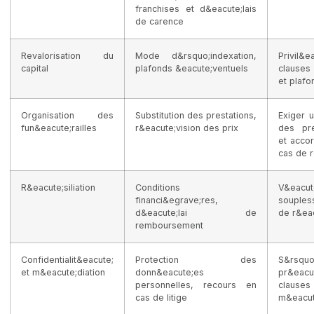
franchises et d&eacute;lais
de carence
Revalorisation du
Mode d&rsquo;indexation,
Privil
capital
plafonds &eacute;ventuels
clauses 
et plaf
Organisation des
Substitution des prestations,
Exiger u
fun&eacute;railles
r&eacute;vision des prix
des pre
et accor
cas de 
R&eacute;siliation
Conditions
V&eac
financi&egrave;res,
souples
d&eacute;lai de
de r&eac
remboursement
Confidentialit&eacute;
Protection des
S&rsqu
et m&eacute;diation
donn&eacute;es
pr&ea
personnelles, recours en
clau
cas de litige
m&eacute