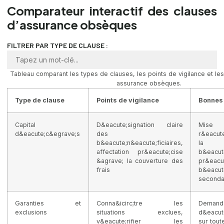
Comparateur interactif des clauses
d’assurance obsèques
FILTRER PAR TYPE DE CLAUSE :
Tableau comparant les types de clauses, les points de vigilance et le
assurance obsèques.
Type de clause
Points de vigilance
Bonnes 
Capital
D&eacute;signation claire
Mise 
d&eacute;c&egrave;s
des
r&eacut
b&eacute;n&eacute;ficiaires,
la
affectation pr&eacute;cise
b&eacute
&agrave; la couverture des
pr&eacut
frais
b&eacute
seconda
Garanties et
Conna&icirc;tre les
Demande
exclusions
situations exclues,
d&eacute
v&eacute;rifier les
sur tout