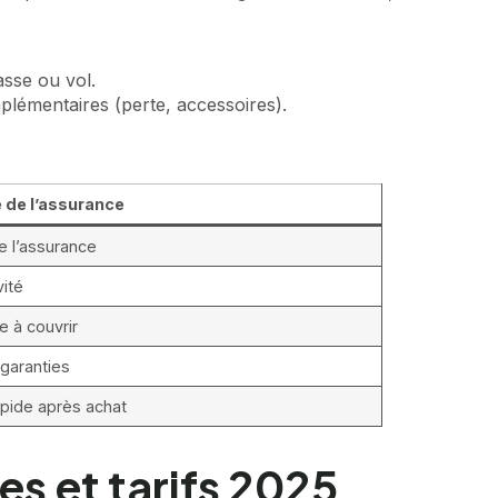
asse ou vol.
lémentaires (perte, accessoires).
e de l’assurance
e l’assurance
vité
re à couvrir
 garanties
apide après achat
es et tarifs 2025