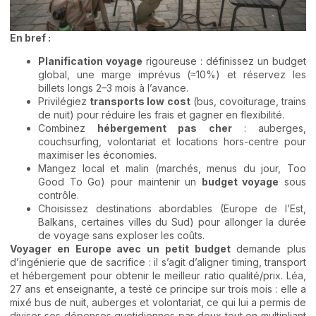
En bref :
Planification voyage
rigoureuse : définissez un budget
global, une marge imprévus (≈10%) et réservez les
billets longs 2–3 mois à l’avance.
Privilégiez
transports low cost
(bus, covoiturage, trains
de nuit) pour réduire les frais et gagner en flexibilité.
Combinez
hébergement pas cher
: auberges,
couchsurfing, volontariat et locations hors-centre pour
maximiser les économies.
Mangez local et malin (marchés, menus du jour, Too
Good To Go) pour maintenir un
budget voyage
sous
contrôle.
Choisissez destinations abordables (Europe de l’Est,
Balkans, certaines villes du Sud) pour allonger la durée
de voyage sans exploser les coûts.
Voyager en Europe avec un petit budget
demande plus
d’ingénierie que de sacrifice : il s’agit d’aligner timing, transport
et hébergement pour obtenir le meilleur ratio qualité/prix. Léa,
27 ans et enseignante, a testé ce principe sur trois mois : elle a
mixé bus de nuit, auberges et volontariat, ce qui lui a permis de
diviser ses dépenses quotidiennes par deux tout en multipliant