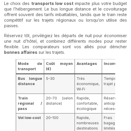
Le choix des
transports low cost
impacte plus votre budget
que l’hébergement. Le bus longue distance et le covoiturage
offrent souvent des tarifs imbattables, tandis que le train reste
compétitif sur les trajets régionaux ou lorsqu’on utilise des
passes.
Réservez tôt, privilégiez les départs de nuit pour économiser
une nuit d’hôtel, et combinez différents modes pour rester
flexible. Les comparateurs sont vos alliés pour dénicher
bonnes affaires
sur les trajets.
Mode de
Coût moyen
Avantages
Inconvénient
transport
(€)
Bus longue
5–30
Très
Temps d
distance
économique,
trajet plus long
Wi‑Fi
Train
20–70 (selon
Rapide,
Réservation
régional /
distance)
confortable,
anticipée
pass
écologique
nécessaire
Vol low‑cost
20–100
Rapide,
Frais cachés
nombreuses
bagages
destinations
limités