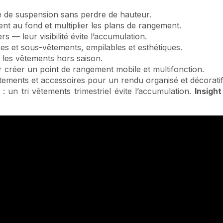
é de suspension sans perdre de hauteur.
nt au fond et multiplier les plans de rangement.
rs — leur visibilité évite l’accumulation.
es et sous-vêtements, empilables et esthétiques.
 les vêtements hors saison.
 créer un point de rangement mobile et multifonction.
ments et accessoires pour un rendu organisé et décoratif
un tri vêtements trimestriel évite l’accumulation.
Insight