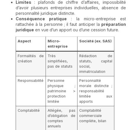
Limites
: plafonds de chiffre d’affaires, impossibilité
d’avoir plusieurs entreprises individuelles, absence de
personnalité juridique distincte.
Conséquence pratique
: la micro-entreprise est
rattachée à la personne ; il faut anticiper la
préparation
juridique
en vue d’un apport ou d’une cession future.
Aspect
Micro-
Société (ex. SAS)
entreprise
Formalités de
Très
Rédaction de
création
simplifiées,
statuts, capital
pas de statuts
social,
immatriculation
Responsabilité
Personne
Personnalité
physique ;
morale distincte ;
patrimoine >
responsabilité
protection
limitée aux
limitée
apports
Comptabilité
Allégée, pas
Comptabilité
d’obligation de
commerciale
comptes
complète, bilan
annuels