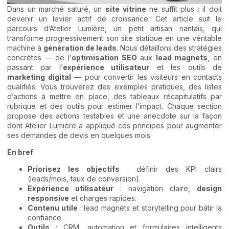
Dans un marché saturé, un
site vitrine
ne suffit plus : il doit
devenir un levier actif de croissance. Cet article suit le
parcours d’Atelier Lumière, un petit artisan nantais, qui
transforme progressivement son site statique en une véritable
machine à
génération de leads
. Nous détaillons des stratégies
concrètes — de l’
optimisation SEO
aux
lead magnets
, en
passant par l’
expérience utilisateur
et les outils de
marketing digital
— pour convertir les visiteurs en contacts
qualifiés. Vous trouverez des exemples pratiques, des listes
d’actions à mettre en place, des tableaux récapitulatifs par
rubrique et des outils pour estimer l’impact. Chaque section
propose des actions testables et une anecdote sur la façon
dont Atelier Lumière a appliqué ces principes pour augmenter
ses demandes de devis en quelques mois.
En bref
Priorisez les objectifs
: définir des KPI clairs
(leads/mois, taux de conversion).
Expérience utilisateur
: navigation claire,
design
responsive
et charges rapides.
Contenu utile
: lead magnets et storytelling pour bâtir la
confiance.
Outils
: CRM, automation et formulaires intelligents