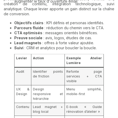
augmenter le taux d'ouverture email.
création de contenu, intégration technologique, suivi
analytique. Chaque levier apporte un gain distinct sur la chaîne
de conversion.
Objectifs clairs
: KPI définis et personas identifiés.
Parcours fluide
: réduction du chemin vers le CTA.
CTA optimisés
: messages orientés bénéfices.
Preuve sociale
: avis, logos, études de cas.
Lead magnets
: offres à forte valeur ajoutée.
Suivi
: CRM et analytics pour boucler la boucle.
Levier
Action
Exemple Atelier
Lumière
Audit
Identifier points
Refonte page
de friction
services + CTA
visible
UX &
Design
Menu simplifié,
Design
responsive et
mobile-first
hiérarchie
Contenu
Lead magnet +
E-book « Guide
blog local
rénovation d’atelier »