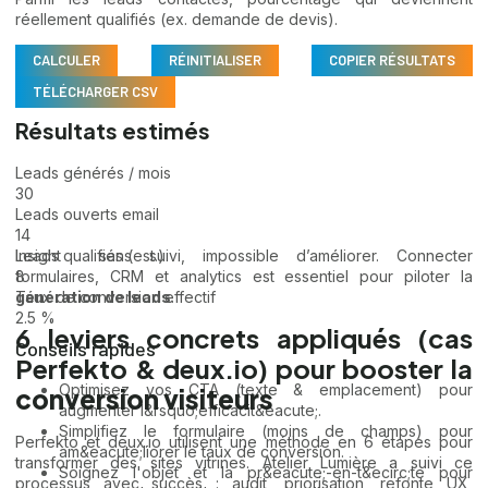
réellement qualifiés (ex. demande de devis).
CALCULER
RÉINITIALISER
COPIER RÉSULTATS
TÉLÉCHARGER CSV
Résultats estimés
Leads générés / mois
30
Leads ouverts email
14
Insight : sans suivi, impossible d’améliorer. Connecter
Leads qualifiés (est.)
formulaires, CRM et analytics est essentiel pour piloter la
8
génération de leads
.
Taux de conversion effectif
2.5 %
6 leviers concrets appliqués (cas
Conseils rapides
Perfekto & deux.io) pour booster la
Optimisez vos CTA (texte & emplacement) pour
conversion visiteurs
augmenter l&rsquo;efficacit&eacute;.
Simplifiez le formulaire (moins de champs) pour
Perfekto et deux.io utilisent une méthode en 6 étapes pour
am&eacute;liorer le taux de conversion.
transformer des sites vitrines. Atelier Lumière a suivi ce
Soignez l'objet et la pr&eacute;-en-t&ecirc;te pour
processus avec succès : audit, priorisation, refonte UX,