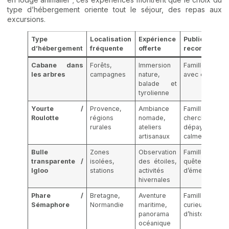
type d’hébergement oriente tout le séjour, des repas aux
excursions.
Type
Localisation
Expérience
Public
d’hébergement
fréquente
offerte
recommandé
Cabane dans
Forêts,
Immersion
Familles acti
les arbres
campagnes
nature,
avec enfants
balade et
tyrolienne
Yourte /
Provence,
Ambiance
Familles
Roulotte
régions
nomade,
cherchant
rurales
ateliers
dépaysement
artisanaux
calme
Bulle
Zones
Observation
Familles 
transparente /
isolées,
des étoiles,
quête
Igloo
stations
activités
d’émerveillem
hivernales
Phare /
Bretagne,
Aventure
Familles
Sémaphore
Normandie
maritime,
curieuses
panorama
d’histoire
océanique