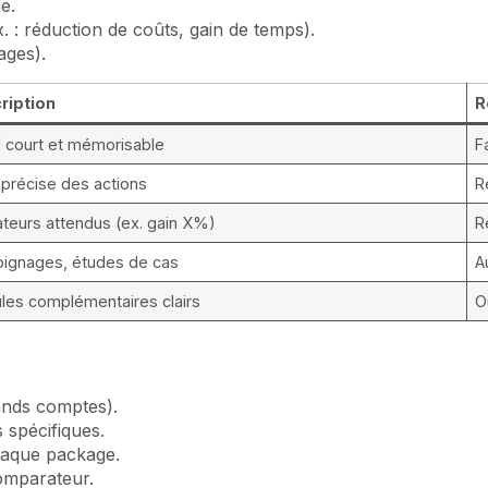
e.
. : réduction de coûts, gain de temps).
ages).
ription
R
l court et mémorisable
F
 précise des actions
R
ateurs attendus (ex. gain X%)
R
ignages, études de cas
A
les complémentaires clairs
O
rands comptes).
 spécifiques.
aque package.
comparateur.