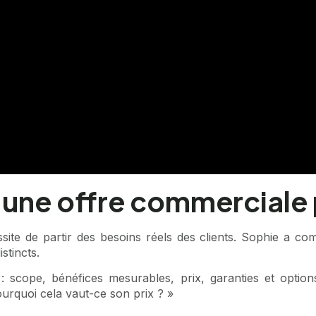
une offre commerciale
te de partir des besoins réels des clients. Sophie a com
stincts.
: scope, bénéfices mesurables, prix, garanties et option
ourquoi cela vaut-ce son prix ? »