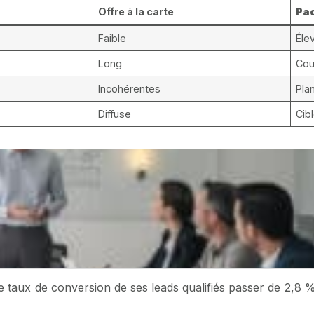
Offre à la carte
Pa
Faible
Éle
Long
Cou
Incohérentes
Pla
Diffuse
Cib
e taux de conversion de ses leads qualifiés passer de 2,8 %