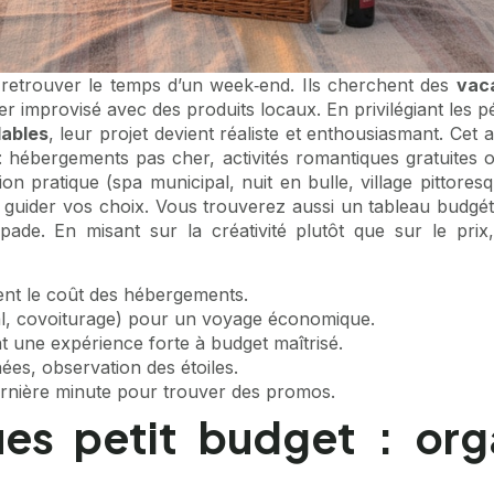
 retrouver le temps d’un week‑end. Ils cherchent des
vac
ner improvisé avec des produits locaux. En privilégiant les 
dables
, leur projet devient réaliste et enthousiasmant. Cet
: hébergements pas cher, activités romantiques gratuites 
on pratique (spa municipal, nuit en bulle, village pitto
r guider vos choix. Vous trouverez aussi un tableau budgéti
pade. En misant sur la créativité plutôt que sur le pr
ent le coût des hébergements.
al, covoiturage) pour un voyage économique.
t une expérience forte à budget maîtrisé.
es, observation des étoiles.
dernière minute pour trouver des promos.
es petit budget : org