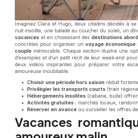
Imaginez Clara et Hugo, deux citadins décidés à se
nuit insolite, une balade au coucher du soleil, un dî
vacances
et en choisissant des
destinations abor
concrètes pour organiser un
voyage économique
couple
mémorable. Chaque section illustre une opti
d’exemples et d’un petit récit de leur week‑end pou
deux vidéos inspirantes pour préparer votre esca
amoureuse inoubliable.
Choisir une période hors saison
réduit fortem
Privilégier les transports courts
(train région
Hébergements insolites
(cabane, bulle) offren
Activités gratuites
: marchés locaux, randonné
Réserver en avance
ou surveiller les offres 
Vacances romantiqu
amoureux malin