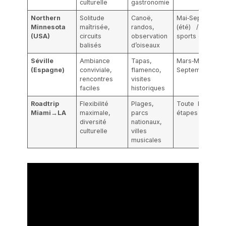
culturelle
gastronomie
Northern
Solitude
Canoë,
Mai‑Septembre
Minnesota
maîtrisée,
randos,
(été) / hiver 
(USA)
circuits
observation
sports de neige
balisés
d’oiseaux
Séville
Ambiance
Tapas,
Mars‑Mai,
(Espagne)
conviviale,
flamenco,
Septembre‑Oct
rencontres
visites
faciles
historiques
Roadtrip
Flexibilité
Plages,
Toute l’année s
Miami→LA
maximale,
parcs
étapes
diversité
nationaux,
culturelle
villes
musicales