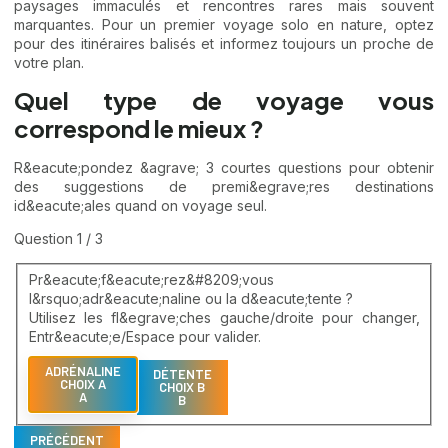
paysages immaculés et rencontres rares mais souvent
marquantes. Pour un premier voyage solo en nature, optez
pour des itinéraires balisés et informez toujours un proche de
votre plan.
Quel type de voyage vous
correspond le mieux ?
R&eacute;pondez &agrave; 3 courtes questions pour obtenir
des suggestions de premi&egrave;res destinations
id&eacute;ales quand on voyage seul.
Question 1 / 3
Pr&eacute;f&eacute;rez&#8209;vous
l&rsquo;adr&eacute;naline ou la d&eacute;tente ?
Utilisez les fl&egrave;ches gauche/droite pour changer,
Entr&eacute;e/Espace pour valider.
ADRÉNALINE
DÉTENTE
CHOIX A
CHOIX B
A
B
PRÉCÉDENT