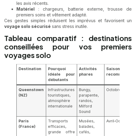
les avis récents.
Matériel
: chargeurs, batterie externe, trousse de
premiers soins et vêtement adapté.
Ces gestes simples réduisent les imprévus et favorisent un
voyage solo sécurisé
sans stress inutile.
Tableau comparatif : destinations
conseillées pour vos premiers
voyages solo
Destination
Pourquoi
Activités
Saison
idéale pour
phares
recommandée
débutants
Queenstown
Infrastructures
Bungy,
Octobre‑Avril
(NZ)
touristiques,
parapente,
atmosphère
randos,
internationale
Milford
Sound
Paris
Transports
Musées,
Avril‑Octobre
(France)
efficaces,
balades,
grande offre
cafés,