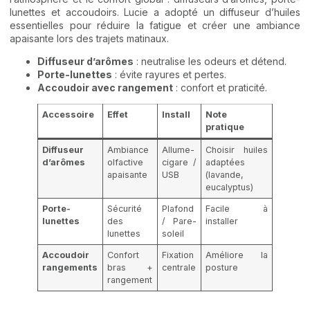
lunettes et accoudoirs. Lucie a adopté un diffuseur d’huiles
essentielles pour réduire la fatigue et créer une ambiance
apaisante lors des trajets matinaux.
Diffuseur d’arômes
: neutralise les odeurs et détend.
Porte-lunettes
: évite rayures et pertes.
Accoudoir avec rangement
: confort et praticité.
Accessoire
Effet
Install
Note
pratique
Diffuseur
Ambiance
Allume-
Choisir huiles
d’arômes
olfactive
cigare /
adaptées
apaisante
USB
(lavande,
eucalyptus)
Porte-
Sécurité
Plafond
Facile à
lunettes
des
/ Pare-
installer
lunettes
soleil
Accoudoir
Confort
Fixation
Améliore la
rangements
bras +
centrale
posture
rangement