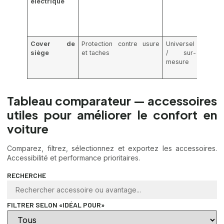
électrique
intérieu
débran
après
usage
Cover de
Protection contre usure
Universel
Lavabl
siège
et taches
/ sur-
machi
mesure
selon
modèl
Tableau comparateur — accessoires
utiles pour améliorer le confort en
voiture
Comparez, filtrez, sélectionnez et exportez les accessoires.
Accessibilité et performance prioritaires.
RECHERCHE
FILTRER SELON «IDÉAL POUR»