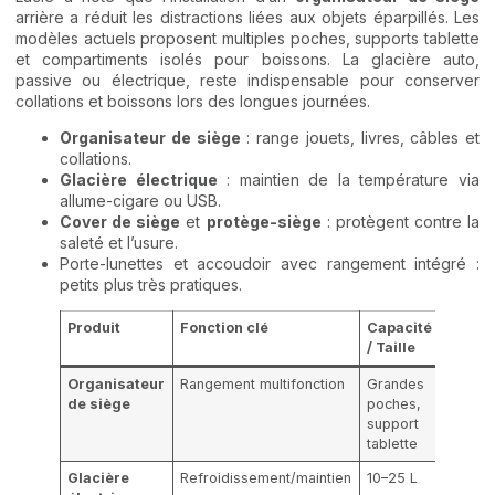
arrière a réduit les distractions liées aux objets éparpillés. Les
modèles actuels proposent multiples poches, supports tablette
et compartiments isolés pour boissons. La glacière auto,
passive ou électrique, reste indispensable pour conserver
collations et boissons lors des longues journées.
Organisateur de siège
: range jouets, livres, câbles et
collations.
Glacière électrique
: maintien de la température via
allume-cigare ou USB.
Cover de siège
et
protège-siège
: protègent contre la
saleté et l’usure.
Porte-lunettes et accoudoir avec rangement intégré :
petits plus très pratiques.
Produit
Fonction clé
Capacité
Entret
/ Taille
Organisateur
Rangement multifonction
Grandes
Essuya
de siège
poches,
lavabl
support
tablette
Glacière
Refroidissement/maintien
10–25 L
Nettoy