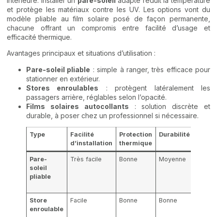
intérieure. Installer un
pare-soleil
adapté réduit la température
et protège les matériaux contre les UV. Les options vont du
modèle pliable au film solaire posé de façon permanente,
chacune offrant un compromis entre facilité d’usage et
efficacité thermique.
Avantages principaux et situations d’utilisation :
Pare-soleil pliable
: simple à ranger, très efficace pour
stationner en extérieur.
Stores enroulables
: protègent latéralement les
passagers arrière, réglables selon l’opacité.
Films solaires autocollants
: solution discrète et
durable, à poser chez un professionnel si nécessaire.
Type
Facilité
Protection
Durabilité
Idéal 
d’installation
thermique
Pare-
Très facile
Bonne
Moyenne
Arrêts
soleil
fréque
pliable
statio
urbain
Store
Facile
Bonne
Bonne
Passa
enroulable
arrière