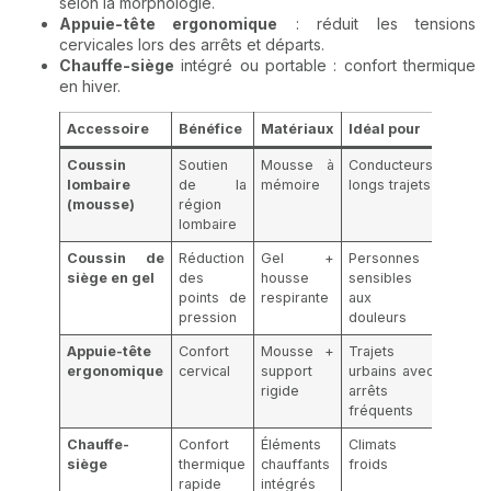
selon la morphologie.
Appuie-tête ergonomique
: réduit les tensions
cervicales lors des arrêts et départs.
Chauffe-siège
intégré ou portable : confort thermique
en hiver.
Accessoire
Bénéfice
Matériaux
Idéal pour
Coussin
Soutien
Mousse à
Conducteurs
lombaire
de la
mémoire
longs trajets
(mousse)
région
lombaire
Coussin de
Réduction
Gel +
Personnes
siège en gel
des
housse
sensibles
points de
respirante
aux
pression
douleurs
Appuie-tête
Confort
Mousse +
Trajets
ergonomique
cervical
support
urbains avec
rigide
arrêts
fréquents
Chauffe-
Confort
Éléments
Climats
siège
thermique
chauffants
froids
rapide
intégrés