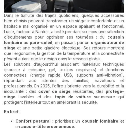
Dans le tumulte des trajets quotidiens, quelques accessoires
bien choisis peuvent transformer un siège inconfortable et un
habitacle mal organisé en un espace apaisant et fonctionnel.
Lucie, factrice à Nantes, a testé pendant six mois une sélection
d’équipements pour optimiser ses tournées : du
coussin
lombaire
au
pare-soleil
, en passant par un
organisateur de
siège
et une petite glacière électrique. Ses retours montrent
que l’ergonomie, la gestion de la température et la connectivité
pèsent autant que le design dans le ressenti global.
Les solutions d’aujourd’hui associent matériaux techniques
(mousse à mémoire, gel, textiles respirants) et fonctions
connectées (charge rapide USB, supports anti-vibration),
répondant aux attentes des familles, navetteurs et
professionnels. En 2025, l’offre s’oriente vers la durabilité et la
modularité : des
cover de siège
résistantes, des
protège-
siège
lavables et des
tapis de voiture
sur-mesure qui
protègent l’intérieur tout en améliorant la sécurité.
En bref :
Confort postural
: prioritisez un
coussin lombaire
et
un
appuie-tête ergonomique
.