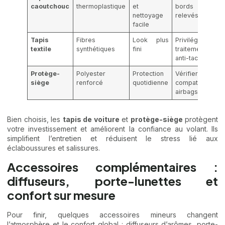
caoutchouc
thermoplastique
et
bords
nettoyage
relevés
facile
Tapis
Fibres
Look plus
Privilégier
textile
synthétiques
fini
traitement
anti-tache
Protège-
Polyester
Protection
Vérifier
siège
renforcé
quotidienne
compatibilité
airbags
Bien choisis, les
tapis de voiture
et
protège-siège
protègent
votre investissement et améliorent la confiance au volant. Ils
simplifient l’entretien et réduisent le stress lié aux
éclaboussures et salissures.
Accessoires complémentaires :
diffuseurs, porte-lunettes et
confort sur mesure
Pour finir, quelques accessoires mineurs changent
l’atmosphère et le confort global : diffuseurs d’arômes, porte-