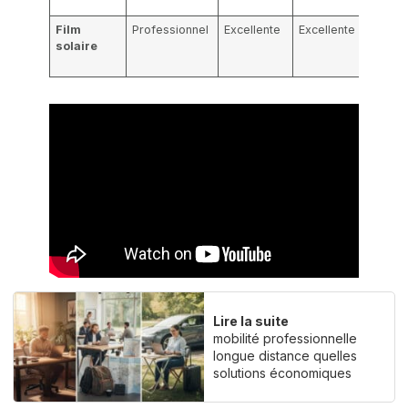
famille
Film
Professionnel
Excellente
Excellente
Protec
solaire
longue
esthét
Lire la suite
mobilité professionnelle
longue distance quelles
solutions économiques