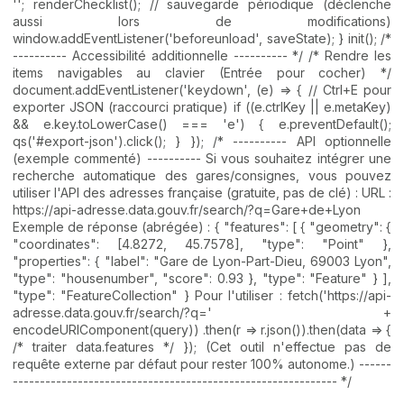
''; renderChecklist(); // sauvegarde périodique (déclenche
aussi lors de modifications)
window.addEventListener('beforeunload', saveState); } init(); /*
---------- Accessibilité additionnelle ---------- */ /* Rendre les
items navigables au clavier (Entrée pour cocher) */
document.addEventListener('keydown', (e) => { // Ctrl+E pour
exporter JSON (raccourci pratique) if ((e.ctrlKey || e.metaKey)
&& e.key.toLowerCase() === 'e') { e.preventDefault();
qs('#export-json').click(); } }); /* ---------- API optionnelle
(exemple commenté) ---------- Si vous souhaitez intégrer une
recherche automatique des gares/consignes, vous pouvez
utiliser l'API des adresses française (gratuite, pas de clé) : URL :
https://api-adresse.data.gouv.fr/search/?q=Gare+de+Lyon
Exemple de réponse (abrégée) : { "features": [ { "geometry": {
"coordinates": [4.8272, 45.7578], "type": "Point" },
"properties": { "label": "Gare de Lyon-Part-Dieu, 69003 Lyon",
"type": "housenumber", "score": 0.93 }, "type": "Feature" } ],
"type": "FeatureCollection" } Pour l'utiliser : fetch('https://api-
adresse.data.gouv.fr/search/?q=' +
encodeURIComponent(query)) .then(r => r.json()).then(data => {
/* traiter data.features */ }); (Cet outil n'effectue pas de
requête externe par défaut pour rester 100% autonome.) ------
------------------------------------------------------------ */