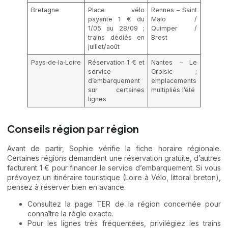
Bretagne
Place vélo
Rennes – Saint
payante 1 € du
Malo /
1/05 au 28/09 ;
Quimper /
trains dédiés en
Brest
juillet/août
Pays‑de‑la‑Loire
Réservation 1 € et
Nantes – Le
service
Croisic ;
d’embarquement
emplacements
sur certaines
multipliés l’été
lignes
Conseils région par région
Avant de partir, Sophie vérifie la fiche horaire régionale.
Certaines régions demandent une réservation gratuite, d’autres
facturent 1 € pour financer le service d’embarquement. Si vous
prévoyez un itinéraire touristique (Loire à Vélo, littoral breton),
pensez à réserver bien en avance.
Consultez la page TER de la région concernée pour
connaître la règle exacte.
Pour les lignes très fréquentées, privilégiez les trains