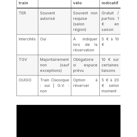
train
vélo
indicatif
TER
Souvent
Souvent non
Gratuit /
autorisé
requise
parfois 1
(selon
€ en
région)
saison
Intercités
Oui
À indiquer
5 € à 10
lors de la
€
réservation
TGV
Majoritairement
Obligatoire
10 € sur
non (sauf
si espace
certaines
exceptions)
prévu
liaisons
OUIGO
Train Classique
Option à
5 € à 20
: oui | G.V. :
réserver
€ selon
non
moment