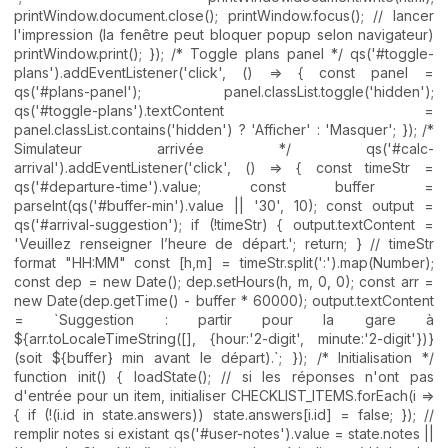
printWindow.document.close(); printWindow.focus(); // lancer
l'impression (la fenêtre peut bloquer popup selon navigateur)
printWindow.print(); }); /* Toggle plans panel */ qs('#toggle-
plans').addEventListener('click', () => { const panel =
qs('#plans-panel'); panel.classList.toggle('hidden');
qs('#toggle-plans').textContent =
panel.classList.contains('hidden') ? 'Afficher' : 'Masquer'; }); /*
Simulateur arrivée */ qs('#calc-
arrival').addEventListener('click', () => { const timeStr =
qs('#departure-time').value; const buffer =
parseInt(qs('#buffer-min').value || '30', 10); const output =
qs('#arrival-suggestion'); if (!timeStr) { output.textContent =
'Veuillez renseigner l’heure de départ.'; return; } // timeStr
format "HH:MM" const [h,m] = timeStr.split(':').map(Number);
const dep = new Date(); dep.setHours(h, m, 0, 0); const arr =
new Date(dep.getTime() - buffer * 60000); output.textContent
= `Suggestion : partir pour la gare à
${arr.toLocaleTimeString([], {hour:'2-digit', minute:'2-digit'})}
(soit ${buffer} min avant le départ).`; }); /* Initialisation */
function init() { loadState(); // si les réponses n'ont pas
d'entrée pour un item, initialiser CHECKLIST_ITEMS.forEach(i =>
{ if (!(i.id in state.answers)) state.answers[i.id] = false; }); //
remplir notes si existant qs('#user-notes').value = state.notes ||