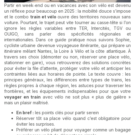
Partir en week‑end ou en vacances avec son vélo est devenu
un réflexe pour beaucoup en 2025 : la mobilité douce s’impose
et le combo
train et vélo
ouvre des territoires nouveaux sans
voiture. Pourtant, le trajet peut vite tourner au casse‑tête si l’on
ignore les règles variables entre TER, Intercités, TGV ou
OUIGO, sans parler des spécificités régionales et
internationales. Dans ce guide pratique nous suivons Sophie,
cycliste urbaine devenue voyageuse itinérante, qui prépare un
itinéraire mêlant Nantes, la Loire à Vélo et la côte atlantique. À
travers ses choix (démonter ou non, réserver une place vélo,
stationner en gare), vous retrouverez des solutions concrètes
pour éviter la file d’attente, protéger votre vélo et anticiper les
contraintes liées aux horaires de pointe. Le texte couvre : les
principes généraux, les différences entre types de trains, les
règles propres à chaque région, les astuces pour traverser les
frontières, et les équipements indispensables pour que votre
voyager en train
avec vélo ne soit plus « plus de galère »
mais un plaisir maîtrisé.
En bref :
les points clés pour partir serein
Réserver tôt sa place vélo quand c’est obligatoire pour
éviter les surprises.
Préférer un vélo pliant pour voyager comme un bagage