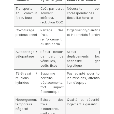
Solution
Type de gain
Points d’attention
Transports
Coût par trajet
Nécessite bonnes
en commun
souvent
correspondances et
(train, bus)
inférieur,
flexibilité horaire
réduction CO2
Covoiturage
Partage des
Organisation/planification
professionnel
frais,
et indemnités à prévoir
renforcement
du lien social
Autopartage /
Réduit besoin
Mieux pour
vélopartage
de parc de
déplacements locaux,
véhicules,
nécessite gestion
coûts fixes
logistique
Télétravail /
Supprime
Pas adapté pour toutes
réunions
certains
les missions, attention au
hybrides
déplacements,
lien d’équipe
fort impact
économique
Hébergement
Baisse des
Qualité et sécurité du
temporaire
frais
logement à garantir
négocié
d’hôtellerie,
meilleure