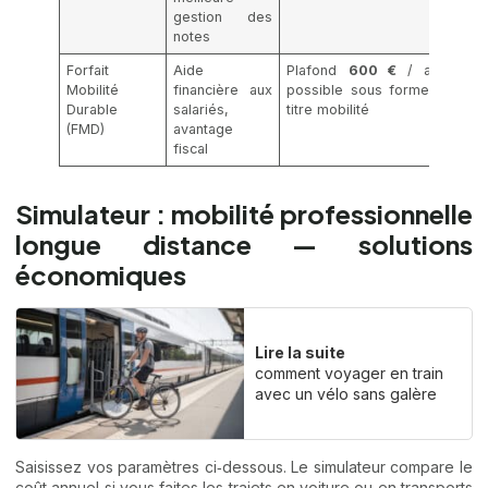
gestion des
notes
Forfait
Aide
Plafond
600 €
/ an ;
Mobilité
financière aux
possible sous forme de
Durable
salariés,
titre mobilité
(FMD)
avantage
fiscal
Simulateur : mobilité professionnelle
longue distance — solutions
économiques
Lire la suite
comment voyager en train
avec un vélo sans galère
Saisissez vos paramètres ci‑dessous. Le simulateur compare le
coût annuel si vous faites les trajets en voiture ou en transports