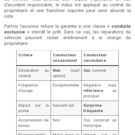
d’accident responsable, le malus est appliqué au contrat du
propriétaire et une franchise majorée peut venir alourdir la
note.
Parfois l’assureur refuse la garantie si une clause «
conduite
exclusive
» interdit le prêt. Dans ce cas, les réparations du
véhicule peuvent rester entièrement à la charge du
propriétaire.
Critère
Conducteur
Conducteur
occasionnel
secondaire
Déclaration au
Non
(sauf
Oui
, nommé
contrat
option)
Fréquence
Exceptionnelle
Régulière mais
d’usage
inférieure
au
principal
Impact sur la
Souvent nul
Surprime
prime
fréquente
Accumulation de
Non
Oui, construit un
bonus
historique
Responsabilité
Malus pour le
Impact sur le