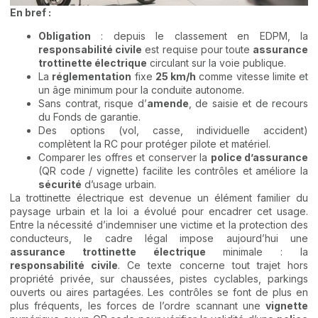
En bref :
Obligation
: depuis le classement en EDPM, la
responsabilité civile
est requise pour toute
assurance
trottinette électrique
circulant sur la voie publique.
La
réglementation
fixe
25 km/h
comme vitesse limite et
un âge minimum pour la conduite autonome.
Sans contrat, risque d’
amende
, de saisie et de recours
du Fonds de garantie.
Des options (vol, casse, individuelle accident)
complètent la RC pour protéger pilote et matériel.
Comparer les offres et conserver la
police d’assurance
(QR code / vignette) facilite les contrôles et améliore la
sécurité
d’usage urbain.
La trottinette électrique est devenue un élément familier du
paysage urbain et la loi a évolué pour encadrer cet usage.
Entre la nécessité d’indemniser une victime et la protection des
conducteurs, le cadre légal impose aujourd’hui une
assurance trottinette électrique
minimale : la
responsabilité civile
. Ce texte concerne tout trajet hors
propriété privée, sur chaussées, pistes cyclables, parkings
ouverts ou aires partagées. Les contrôles se font de plus en
plus fréquents, les forces de l’ordre scannant une
vignette