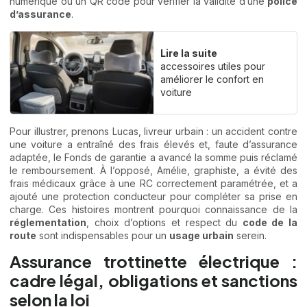
numérique ou un QR code pour vérifier la validité d’une
police
d’assurance
.
Lire la suite
accessoires utiles pour
améliorer le confort en
voiture
Pour illustrer, prenons Lucas, livreur urbain : un accident contre
une voiture a entraîné des frais élevés et, faute d’assurance
adaptée, le Fonds de garantie a avancé la somme puis réclamé
le remboursement. À l’opposé, Amélie, graphiste, a évité des
frais médicaux grâce à une RC correctement paramétrée, et a
ajouté une protection conducteur pour compléter sa prise en
charge. Ces histoires montrent pourquoi connaissance de la
réglementation
, choix d’options et respect du
code de la
route
sont indispensables pour un
usage urbain
serein.
Assurance trottinette électrique :
cadre légal, obligations et sanctions
selon la loi