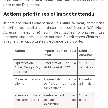
fiche, améliorent le
positionnement Google Maps
et l’autorité
perçue par l’algorithme.
Actions prioritaires et impact attendu
Inscrire son établissement dans un
annuaire local
, obtenir des
backlinks de qualité et maintenir une cohérence NAP (Nom,
Adresse, Téléphone) sont des tâches prioritaires. Léa
consacre une demi-journée par mois à vérifier ces éléments et
à rechercher opportunités d’échange de visibilité.
Action
Impact sur le SEO
Délai
local
observé
Optimisation
Amélioration de la
2 à 6
fiche Google My
visibilité et du CTR
semaines
Business
Collecte d’avis
Augmentation de la
Immédiat
clients
confiance et des
à 3 mois
conversions
Présence dans
Renforcement des
1 à 3
annuaires locaux
signaux de
mois
localisation