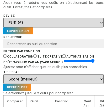
Aidez-vous à réduire vos coûts en sélectionnant les bons
outils. Filtrez, triez et comparez.
DEVISE
EXPORTER CSV
RECHERCHE
FILTRER PAR FONCTION
COLLABORATION
SUITE CRÉATIVE
AUTOMATISATION
COÛT MAXIMUM PAR AN (
2400 &EURO;
)
Ajustez pour n’afficher que les outils plus abordables.
TRIER PAR
RÉINITIALISER
Sélectionnez jusqu’à
2
outils pour comparer
Comparer
Outil
Fonction
Coût
Utili
/ an
(%)