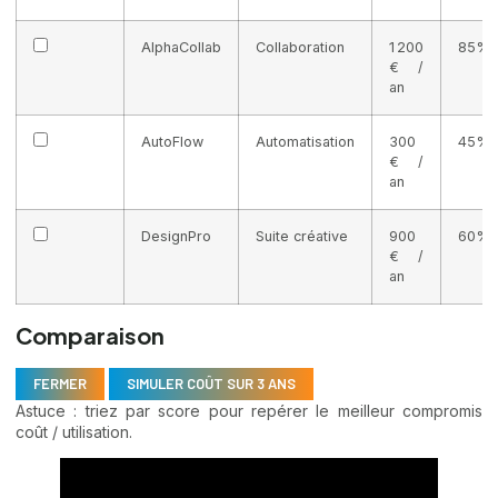
AlphaCollab
Collaboration
1 200
85%
€ /
an
AutoFlow
Automatisation
300
45%
€ /
an
DesignPro
Suite créative
900
60%
€ /
an
Comparaison
FERMER
SIMULER COÛT SUR 3 ANS
Astuce : triez par score pour repérer le meilleur compromis
coût / utilisation.