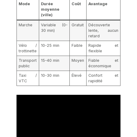
Mode
Durée
Coût
Avantage
moyenne
(ville)
Marche
Variable (0-
Gratuit
Découverte
30 min)
lente, aucun
retard
Vélo /
10-25 min
Faible
Rapide et
trottinette
flexible
Transport
15-40 min
Moyen
Fiable et
public
économique
Taxi /
10-30 min
Élevé
Confort et
VTC
rapidité