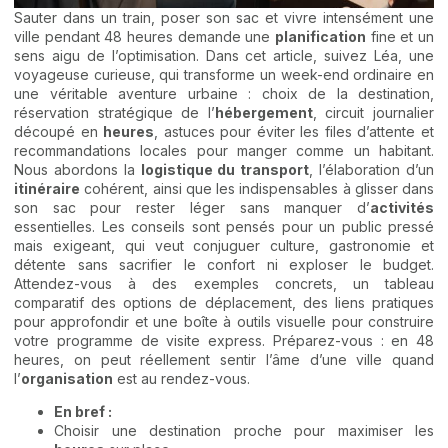
Sauter dans un train, poser son sac et vivre intensément une
ville pendant 48 heures demande une
planification
fine et un
sens aigu de l’optimisation. Dans cet article, suivez Léa, une
voyageuse curieuse, qui transforme un week-end ordinaire en
une véritable aventure urbaine : choix de la destination,
réservation stratégique de l’
hébergement
, circuit journalier
découpé en
heures
, astuces pour éviter les files d’attente et
recommandations locales pour manger comme un habitant.
Nous abordons la
logistique du transport
, l’élaboration d’un
itinéraire
cohérent, ainsi que les indispensables à glisser dans
son sac pour rester léger sans manquer d’
activités
essentielles. Les conseils sont pensés pour un public pressé
mais exigeant, qui veut conjuguer culture, gastronomie et
détente sans sacrifier le confort ni exploser le budget.
Attendez-vous à des exemples concrets, un tableau
comparatif des options de déplacement, des liens pratiques
pour approfondir et une boîte à outils visuelle pour construire
votre programme de visite express. Préparez-vous : en 48
heures, on peut réellement sentir l’âme d’une ville quand
l’
organisation
est au rendez-vous.
En bref :
Choisir une destination proche pour maximiser les