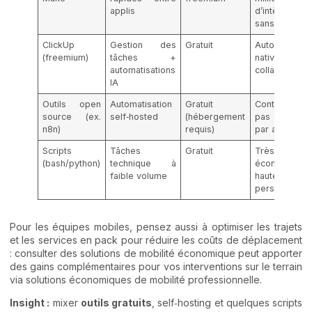
applis
d’intègrations
sans code
ClickUp
Gestion des
Gratuit
Automatisati
(freemium)
tâches +
natives 
automatisations
collaboration
IA
Outils open
Automatisation
Gratuit
Contrôle tot
source (ex.
self‑hosted
(hébergement
pas de coû
n8n)
requis)
par action
Scripts
Tâches
Gratuit
Très
(bash/python)
technique à
économique,
faible volume
hautement
personnalisa
Pour les équipes mobiles, pensez aussi à optimiser les trajets
et les services en pack pour réduire les coûts de déplacement
: consulter des solutions de mobilité économique peut apporter
des gains complémentaires pour vos interventions sur le terrain
via
solutions économiques de mobilité professionnelle
.
Insight :
mixer
outils gratuits
, self‑hosting et quelques scripts