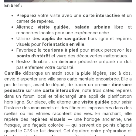
En bref :
Préparez
votre visite avec une
carte interactive
et un
carnet de repères.
Alternez
visite guidée
,
balade urbaine
libre et
rencontres locales pour une expérience riche.
Utilisez des
applis de navigation
hors ligne et repères
visuels pour l’
orientation en ville
.
Favorisez le
tourisme à pied
pour mieux percevoir les
points d’intérêt
et vivre des découvertes inattendues.
Restez flexible : un itinéraire pédestre préparé ne doit
pas enfermer votre curiosité.
Camille
débarque un matin sous la pluie légère, sac à dos,
envie d’arpenter une ville sans carte mentale encombrée. Elle a
pris le temps, avant le départ, de tracer un premier
itinéraire
pédestre
sur une
carte interactive
, noté trois cafés repérés
dans un forum local et téléchargé une appli de planification
hors ligne. Sur place, elle alterne une
visite guidée
pour saisir
l’histoire des monuments et des flâneries improvisées dans des
ruelles où les vitrines racontent des vies. En marchant, elle
repère des
repères visuels
— une horloge ancienne, une
fresque, une façade colorée — qui servent de points d’appui
quand le GPS se fait discret. Cet équilibre entre préparation et