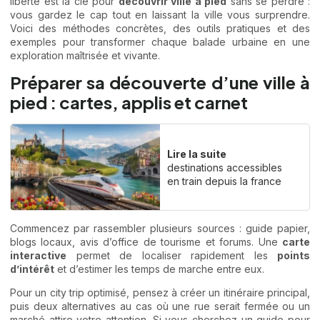
liberté est la clé pour
découvrir ville à pied
sans se perdre :
vous gardez le cap tout en laissant la ville vous surprendre.
Voici des méthodes concrètes, des outils pratiques et des
exemples pour transformer chaque balade urbaine en une
exploration maîtrisée et vivante.
Préparer sa découverte d’une ville à
pied : cartes, applis et carnet
Lire la suite
destinations accessibles
en train depuis la france
Commencez par rassembler plusieurs sources : guide papier,
blogs locaux, avis d’office de tourisme et forums. Une
carte
interactive
permet de localiser rapidement les
points
d’intérêt
et d’estimer les temps de marche entre eux.
Pour un city trip optimisé, pensez à créer un itinéraire principal,
puis deux alternatives au cas où une rue serait fermée ou un
marché attire votre attention. Si vous cherchez un guide pour