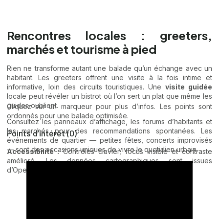
Rencontres locales : greeters,
marchés et tourisme à pied
Rien ne transforme autant une balade qu’un échange avec un
habitant. Les greeters offrent une visite à la fois intime et
informative, loin des circuits touristiques. Une
visite guidée
locale peut révéler un bistrot où l’on sert un plat que même les
guides oublient.
Cliquez sur un marqueur pour plus d’infos. Les points sont
ordonnés pour une balade optimisée.
Consultez les panneaux d’affichage, les forums d’habitants et
les marchés pour des recommandations spontanées. Les
Points d’intérêt (0)
événements de quartier — petites fêtes, concerts improvisés
— sont des occasions uniques de vivre le quotidien urbain.
Accessibilité :
Contrôles clavier, focus visible et contraste
amélioré. Les données cartographiques sont issues
d’OpenStreetMap via des API publiques.