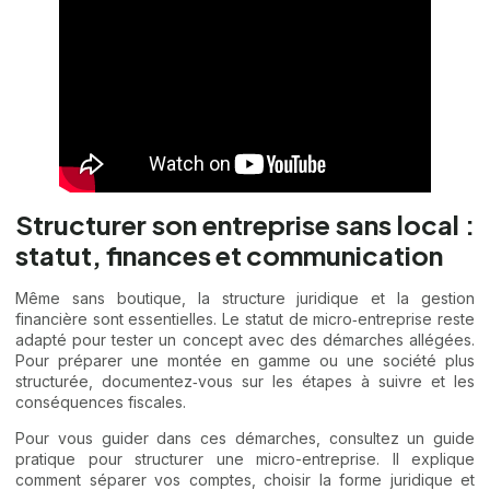
Marge mensuelle estimée
—
—
Seuil de rentabilité
—
—
Structurer son entreprise sans local :
statut, finances et communication
Interprétation & conseils rapides
Les valeurs sont indiquatives ; adaptez selon vos
Même sans boutique, la structure juridique et la gestion
charges réelles.
financière sont essentielles. Le statut de micro‑entreprise reste
adapté pour tester un concept avec des démarches allégées.
Pour préparer une montée en gamme ou une société plus
structurée, documentez‑vous sur les étapes à suivre et les
conséquences fiscales.
Pour vous guider dans ces démarches, consultez un guide
pratique pour
structurer une micro-entreprise
. Il explique
comment séparer vos comptes, choisir la forme juridique et