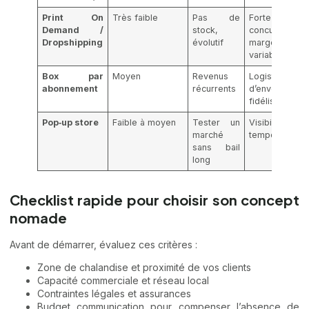
Print On
Très faible
Pas de
Forte
Demand /
stock,
concurrence,
Dropshipping
évolutif
marges
variables
Box par
Moyen
Revenus
Logistique
abonnement
récurrents
d’envoi et
fidélisation
Pop‑up store
Faible à moyen
Tester un
Visibilité
marché
temporaire
sans bail
long
Checklist rapide pour choisir son concept
nomade
Avant de démarrer, évaluez ces critères :
Zone de chalandise et proximité de vos clients
Capacité commerciale et réseau local
Contraintes légales et assurances
Budget communication pour compenser l’absence de