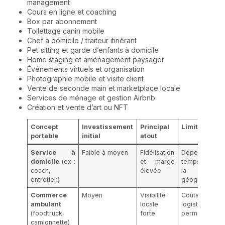
management
Cours en ligne et coaching
Box par abonnement
Toilettage canin mobile
Chef à domicile / traiteur itinérant
Pet‑sitting et garde d’enfants à domicile
Home staging et aménagement paysager
Événements virtuels et organisation
Photographie mobile et visite client
Vente de seconde main et marketplace locale
Services de ménage et gestion Airbnb
Création et vente d’art ou NFT
Concept
Investissement
Principal
Limite
portable
initial
atout
Service à
Faible à moyen
Fidélisation
Dépendant du
domicile
(ex :
et marge
temps et de
coach,
élevée
la zone
entretien)
géographique
Commerce
Moyen
Visibilité
Coûts de
ambulant
locale
logistique et
(foodtruck,
forte
permis
camionnette)