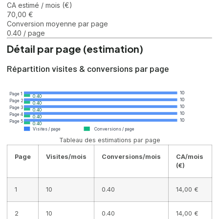
CA estimé / mois (€)
70,00 €
Conversion moyenne par page
0.40 / page
Détail par page (estimation)
Répartition visites & conversions par page
10
Page 1
0.40
10
Page 2
0.40
10
Page 3
0.40
10
Page 4
0.40
10
Page 5
0.40
Visites / page
Conversions / page
Tableau des estimations par page
Page
Visites/mois
Conversions/mois
CA/mois
(€)
1
10
0.40
14,00 €
2
10
0.40
14,00 €