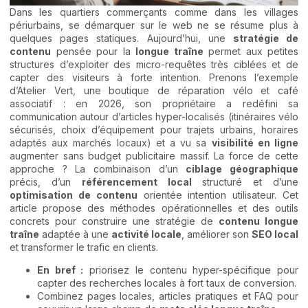
Dans les quartiers commerçants comme dans les villages
périurbains, se démarquer sur le web ne se résume plus à
quelques pages statiques. Aujourd’hui, une
stratégie de
contenu
pensée pour la
longue traîne
permet aux petites
structures d’exploiter des micro-requêtes très ciblées et de
capter des visiteurs à forte intention. Prenons l’exemple
d’Atelier Vert, une boutique de réparation vélo et café
associatif : en 2026, son propriétaire a redéfini sa
communication autour d’articles hyper-localisés (itinéraires vélo
sécurisés, choix d’équipement pour trajets urbains, horaires
adaptés aux marchés locaux) et a vu sa
visibilité en ligne
augmenter sans budget publicitaire massif. La force de cette
approche ? La combinaison d’un
ciblage géographique
précis, d’un
référencement local
structuré et d’une
optimisation de contenu
orientée intention utilisateur. Cet
article propose des méthodes opérationnelles et des outils
concrets pour construire une stratégie de
contenu longue
traîne
adaptée à une
activité locale
, améliorer son
SEO local
et transformer le trafic en clients.
En bref :
priorisez le contenu hyper-spécifique pour
capter des recherches locales à fort taux de conversion.
Combinez pages locales, articles pratiques et FAQ pour