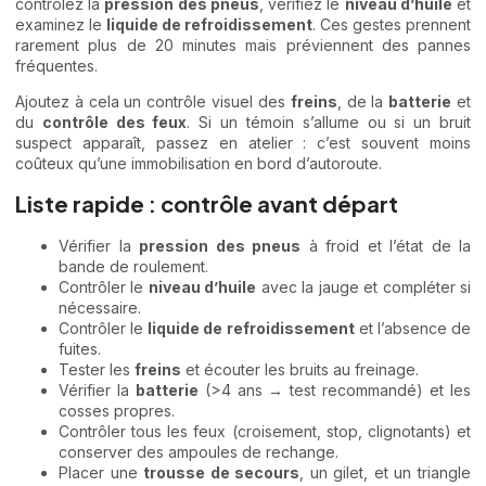
contrôlez la
pression des pneus
, vérifiez le
niveau d’huile
et
examinez le
liquide de refroidissement
. Ces gestes prennent
rarement plus de 20 minutes mais préviennent des pannes
fréquentes.
Ajoutez à cela un contrôle visuel des
freins
, de la
batterie
et
du
contrôle des feux
. Si un témoin s’allume ou si un bruit
suspect apparaît, passez en atelier : c’est souvent moins
coûteux qu’une immobilisation en bord d’autoroute.
Liste rapide : contrôle avant départ
Vérifier la
pression des pneus
à froid et l’état de la
bande de roulement.
Contrôler le
niveau d’huile
avec la jauge et compléter si
nécessaire.
Contrôler le
liquide de refroidissement
et l’absence de
fuites.
Tester les
freins
et écouter les bruits au freinage.
Vérifier la
batterie
(>4 ans → test recommandé) et les
cosses propres.
Contrôler tous les feux (croisement, stop, clignotants) et
conserver des ampoules de rechange.
Placer une
trousse de secours
, un gilet, et un triangle