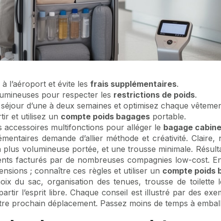
à l’aéroport et évite les
frais supplémentaires
.
olumineuses pour respecter les
restrictions de poids
.
éjour d’une à deux semaines et optimisez chaque vêtemen
ir et utilisez un
compte poids bagages
portable.
es accessoires multifonctions pour alléger le
bagage cabin
entaires demande d’allier méthode et créativité. Claire, 
 la plus volumineuse portée, et une trousse minimale. Résulta
ents facturés par de nombreuses compagnies low-cost. En
ensions ; connaître ces règles et utiliser un
compte poids 
ix du sac, organisation des tenues, trousse de toilette lé
partir l’esprit libre. Chaque conseil est illustré par des ex
tre prochain déplacement. Passez moins de temps à emballe