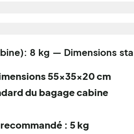
abine): 8 kg — Dimensions st
 dimensions 55×35×20 cm
ndard du bagage cabine
— recommandé : 5 kg