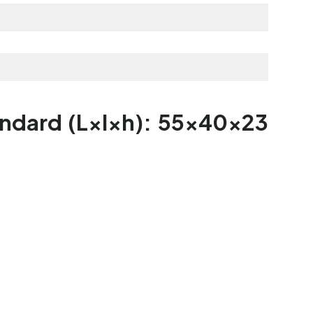
andard (L×l×h): 55×40×23