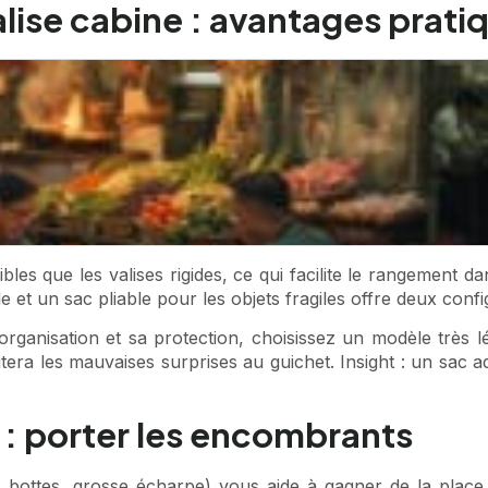
alise cabine : avantages prati
les que les valises rigides, ce qui facilite le rangement d
e et un sac pliable pour les objets fragiles offre deux confi
organisation et sa protection, choisissez un modèle très 
ra les mauvaises surprises au guichet. Insight : un sac ad
 : porter les encombrants
, bottes, grosse écharpe) vous aide à gagner de la plac