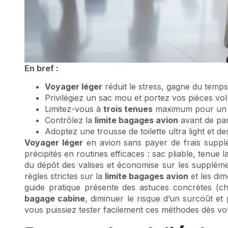
En bref :
Voyager léger
réduit le stress, gagne du temps 
Privilégiez un sac mou et portez vos pièces v
Limitez-vous à
trois tenues
maximum pour un s
Contrôlez la
limite bagages avion
avant de part
Adoptez une trousse de toilette ultra light et d
Voyager léger
en avion sans payer de frais supplém
précipités en routines efficaces : sac pliable, tenue
du dépôt des valises et économise sur les supplém
règles strictes sur la
limite bagages avion
et les dim
guide pratique présente des astuces concrètes (cho
bagage cabine
, diminuer le risque d’un surcoût et 
vous puissiez tester facilement ces méthodes dès vo