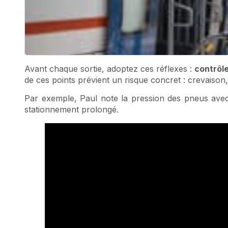
Avant chaque sortie, adoptez ces réflexes :
contrôl
de ces points prévient un risque concret : crevaison, 
Par exemple, Paul note la pression des pneus avec 
stationnement prolongé.