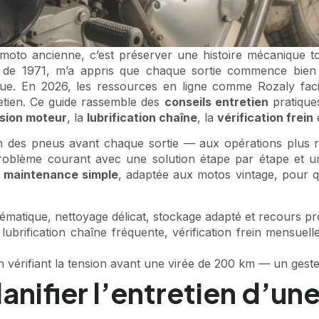
 moto ancienne, c’est préserver une histoire mécanique to
ph de 1971, m’a appris que chaque sortie commence bien 
ue. En 2026, les ressources en ligne comme Rozaly facil
retien. Ce guide rassemble des
conseils entretien
pratique
ision moteur
, la
lubrification chaîne
, la
vérification frein
on des pneus avant chaque sortie — aux opérations plus 
oblème courant avec une solution étape par étape et une 
e
maintenance simple
, adaptée aux motos vintage, pour qu
tématique, nettoyage délicat, stockage adapté et recours p
ubrification chaîne fréquente, vérification frein mensuell
 vérifiant la tension avant une virée de 200 km — un geste
anifier l’entretien d’un