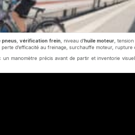
e pneus
,
vérification frein
, niveau d’
huile moteur
, tension
perte d’efficacité au freinage, surchauffe moteur, rupture de
un manomètre précis avant de partir et inventorie visuel