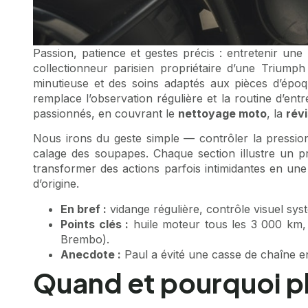
Passion, patience et gestes précis : entretenir une
collectionneur parisien propriétaire d’une Trium
minutieuse et des soins adaptés aux pièces d’époq
remplace l’observation régulière et la routine d’ent
passionnés, en couvrant le
nettoyage moto
, la
rév
Nous irons du geste simple — contrôler la pressi
calage des soupapes. Chaque section illustre un pr
transformer des actions parfois intimidantes en un
d’origine.
En bref :
vidange régulière, contrôle visuel sys
Points clés :
huile moteur tous les 3 000 km, l
Brembo).
Anecdote :
Paul a évité une casse de chaîne en
Quand et pourquoi pl