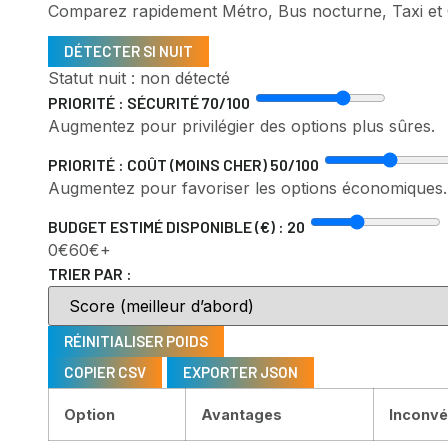
Comparez rapidement Métro, Bus nocturne, Taxi et Co
DÉTECTER SI NUIT
Statut nuit :
non détecté
PRIORITÉ : SÉCURITÉ
70
/100
Augmentez pour privilégier des options plus sûres.
PRIORITÉ : COÛT (MOINS CHER)
50
/100
Augmentez pour favoriser les options économiques.
BUDGET ESTIMÉ DISPONIBLE (€) :
20
0€
60€+
TRIER PAR :
RÉINITIALISER POIDS
COPIER CSV
EXPORTER JSON
Option
Avantages
Inconvé