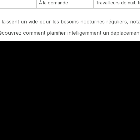
À la demande
Travailleurs de nuit,
ais laissent un vide pour les besoins nocturnes réguliers, n
, découvrez comment
planifier intelligemment un déplacemen