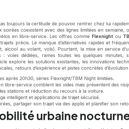
as toujours la certitude de pouvoir rentrer chez lui rapide
x soirées coexistent avec des lignes limitées en semaine, 
t vélos en libre-service. Les offres comme
Flexnight
ou
TB
 trajets précis. Le manque d’alternatives rapides et fréqu
t, alcool au volant, vols). Pourtant, la mise en service d
 : voies dédiées, rames toutes les quelques minutes, st
rticle explore les solutions existantes, les innovations te
cales, retours d’expérience et pistes concrètes d’évolution 
es après 20h30, séries Flexnight/TBM Night limitées.
en libre-service comblent les vides mais présentent des risq
des stations et réduction du recours à la voiture.
e intelligent et applications de trajet sécurisé.
rées, partager son trajet via des applis et planifier son reto
mobilité urbaine noctur