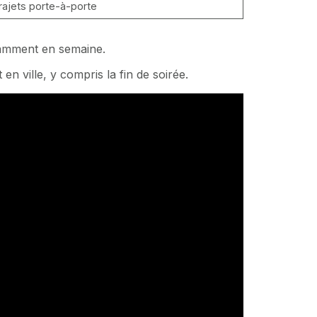
 trajets porte-à-porte
otamment en semaine.
t
en ville, y compris la fin de soirée.