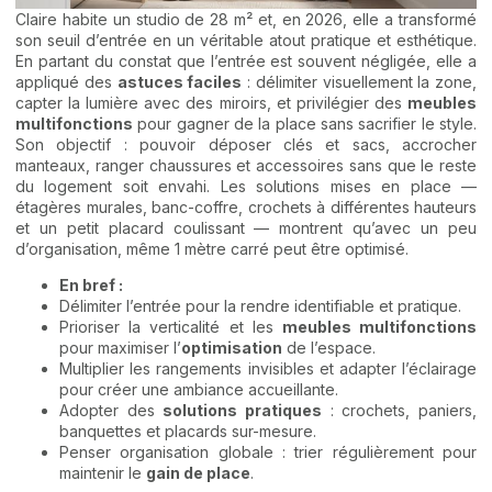
Claire habite un studio de 28 m² et, en 2026, elle a transformé
son seuil d’entrée en un véritable atout pratique et esthétique.
En partant du constat que l’entrée est souvent négligée, elle a
appliqué des
astuces faciles
: délimiter visuellement la zone,
capter la lumière avec des miroirs, et privilégier des
meubles
multifonctions
pour gagner de la place sans sacrifier le style.
Son objectif : pouvoir déposer clés et sacs, accrocher
manteaux, ranger chaussures et accessoires sans que le reste
du logement soit envahi. Les solutions mises en place —
étagères murales, banc-coffre, crochets à différentes hauteurs
et un petit placard coulissant — montrent qu’avec un peu
d’organisation, même 1 mètre carré peut être optimisé.
En bref :
Délimiter l’entrée pour la rendre identifiable et pratique.
Prioriser la verticalité et les
meubles multifonctions
pour maximiser l’
optimisation
de l’espace.
Multiplier les rangements invisibles et adapter l’éclairage
pour créer une ambiance accueillante.
Adopter des
solutions pratiques
: crochets, paniers,
banquettes et placards sur-mesure.
Penser organisation globale : trier régulièrement pour
maintenir le
gain de place
.