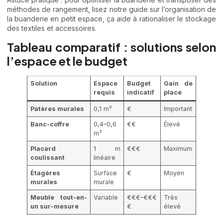
méthodes de rangement, lisez notre guide sur
l’organisation de
la buanderie en petit espace
, ça aide à rationaliser le stockage
des textiles et accessoires.
Tableau comparatif : solutions selon
l’espace et le budget
Solution
Espace
Budget
Gain de
requis
indicatif
place
Patères murales
0,1 m²
€
Important
Banc-coffre
0,4–0,6
€€
Élevé
m²
Placard
1 m
€€€
Maximum
coulissant
linéaire
Étagères
Surface
€
Moyen
murales
murale
Meuble tout-en-
Variable
€€€–€€€
Très
un sur-mesure
€
élevé